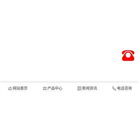
网站首页
产品中心
新闻资讯
电话咨询
他们都在搜：
移动式升降机
固定式升降机
导轨式升降机
铝合金式
升降机
自行走升降机