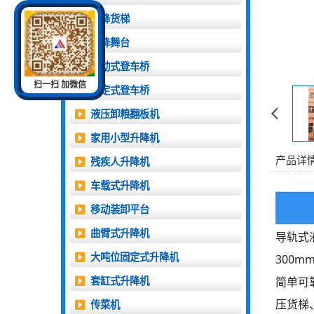
升降货梯
升降舞台
移动式登车桥
扫一扫 加微信
固定式登车桥
液压卸粮翻板机
家用小型升降机
产品详
残疾人升降机
车载式升降机
移动装卸平台
曲臂式升降机
导轨式
大吨位固定式升降机
300
简单可
套缸式升降机
压货梯
传菜机