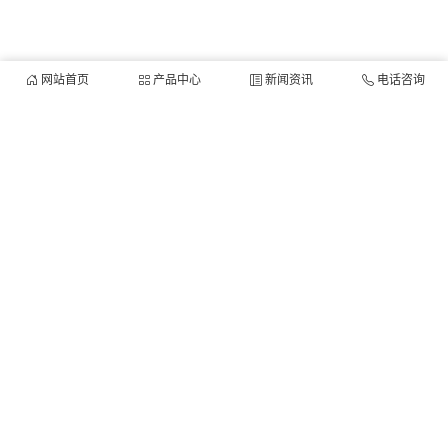
网站首页
产品中心
新闻资讯
电话咨询
他们都在搜：
移动式升降机
固定式升降机
导轨式升降机
铝合金式
升降机
自行走升降机
铝合金式升降机
当前位置：
首页
>>
泰钢产品
>>
铝合金式升降机