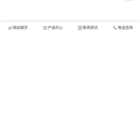
网站首页
产品中心
新闻资讯
电话咨询
他们都在搜：
移动式升降机
固定式升降机
导轨式升降机
铝合金式
升降机
自行走升降机
铝合金式升降机
当前位置：
首页
>>
泰钢产品
>>
铝合金式升降机